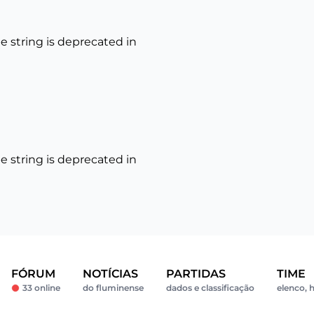
ype string is deprecated in
ype string is deprecated in
FÓRUM
NOTÍCIAS
PARTIDAS
TIME
33 online
do fluminense
dados e classificação
elenco, h