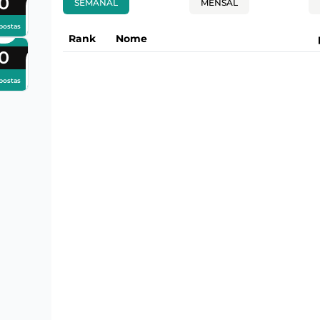
0
SEMANAL
MENSAL
postas
Rank
Nome
0
postas