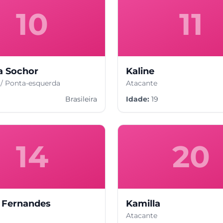
10
11
ia Sochor
Kaline
 / Ponta-esquerda
Atacante
Brasileira
Idade:
19
14
20
 Fernandes
Kamilla
Atacante