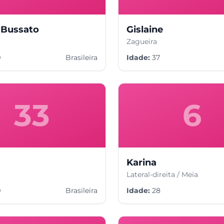
a Bussato
Gislaine
Zagueira
9
Brasileira
Idade:
37
33
6
Karina
Lateral-direita / Meia
9
Brasileira
Idade:
28