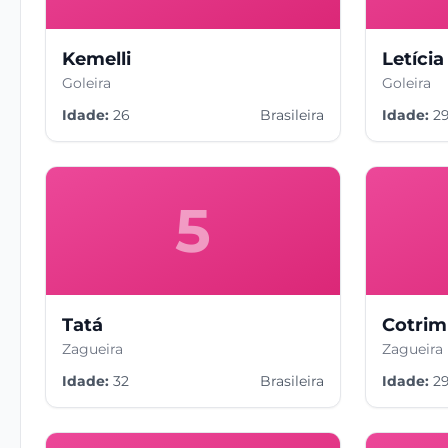
Kemelli
Letíci
Goleira
Goleira
Idade:
26
Brasileira
Idade:
2
5
Tatá
Cotrim
Zagueira
Zagueira
Idade:
32
Brasileira
Idade:
2