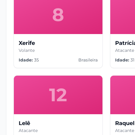
8
Xerife
Patríc
Volante
Atacante
Idade:
35
Brasileira
Idade:
31
12
Lelê
Raquel
Atacante
Atacante