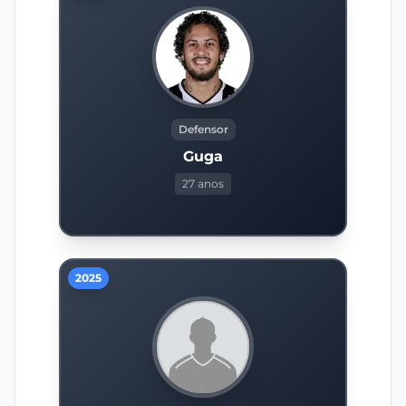
Defensor
Guga
27 anos
2025