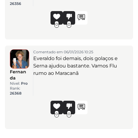
26356
0
0
Comentado em 06/01/2026 10:25
Everaldo foi demais, dois golaços e
Serna ajudou bastante. Vamos Flu
Fernan
rumo ao Maracanã
da
Nível:
Pro
Rank:
26368
0
0