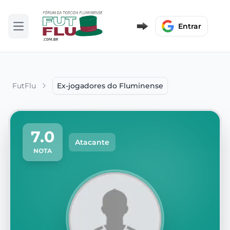
Entrar
Abrir menu
FutFlu
Ex-jogadores do Fluminense
7.0
Atacante
NOTA