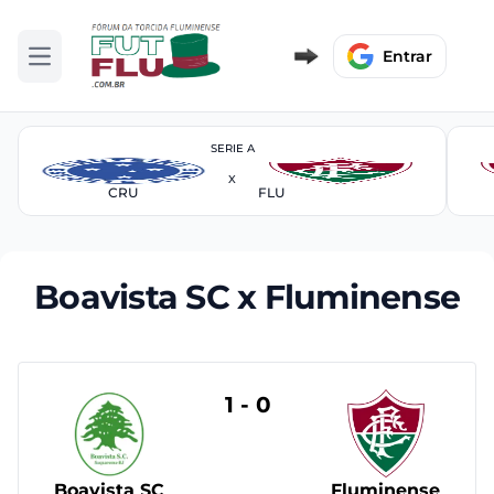
Entrar
Abrir menu
SERIE A
X
CRU
FLU
Boavista SC x Fluminense
1 - 0
Boavista SC
Fluminense